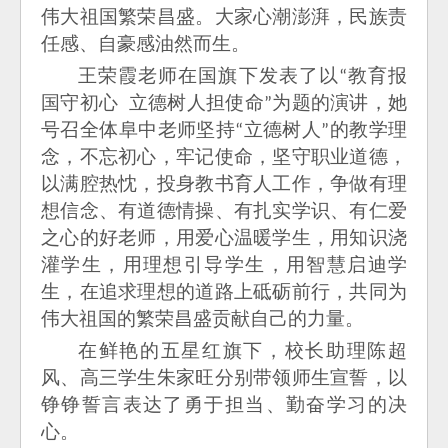
伟大祖国繁荣昌盛。大家心潮澎湃，民族责
任感、自豪感油然而生。
王荣霞老师在国旗下发表了以
教育报
“
国守初心 立德树人担使命
为题的演讲，她
”
号召全体阜中老师坚持
立德树人
的教学理
“
”
念，不忘初心，牢记使命，坚守职业道德，
以满腔热忱，投身教书育人工作，争做有理
想信念、有道德情操、有扎实学识、有仁爱
之心的好老师，用爱心温暖学生，用知识浇
灌学生，用理想引导学生，用智慧启迪学
生，在追求理想的道路上砥砺前行，共同为
伟大祖国的繁荣昌盛贡献自己的力量。
在鲜艳的五星红旗下，校长助理陈超
风、高三学生朱家旺分别带领师生宣誓，以
铮铮誓言表达了勇于担当、勤奋学习的决
心。