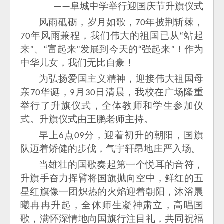
阜城中学举行迎国庆节升旗仪式
——
风雨砥砺，岁月如歌，
年披荆斩棘，
70
年风雨兼程，我们伟大的祖国已从
站起
70
“
来
、
富起来
发展到今天的
强起来
！作为
”
“
”
“
”
中华儿女，我们无比自豪！
为弘扬爱国主义精神，迎接伟大祖国母
亲
华诞，
月
日清晨，我校在广场隆重
70
9
30
举行了升旗仪式，全体教师和学生参加仪
式。升旗仪式由王鹏老师主持。
早上
点
分，迎着初升的朝阳，国旗
6
09
队迈着矫健的步伐，气宇轩昂地庄严入场。
当雄壮的国歌奏起第一个悦耳的音符，
升旗手奋力挥臂将国旗抛向空中，鲜红的五
星红旗像一团炽热的火焰迎着朝阳，沐浴晨
曦冉冉升起，全体师生凝神肃立，高唱国
歌，满怀深情地向国旗行注目礼，共同祝福