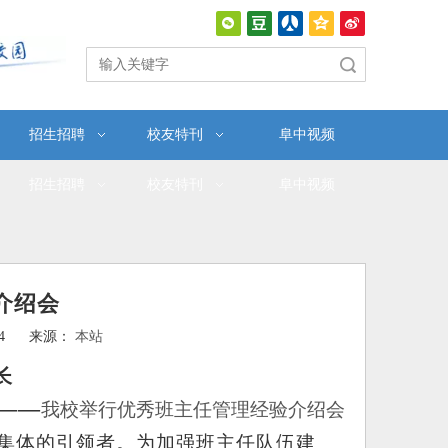
搜索
招生招聘
校友特刊
阜中视频
招生招聘
校友特刊
阜中视频
介绍会
-04 来源：
本站
长
——
我校
举行
优秀班主任管理经验介绍会
集体的
引领
者。为加强班主任队伍建