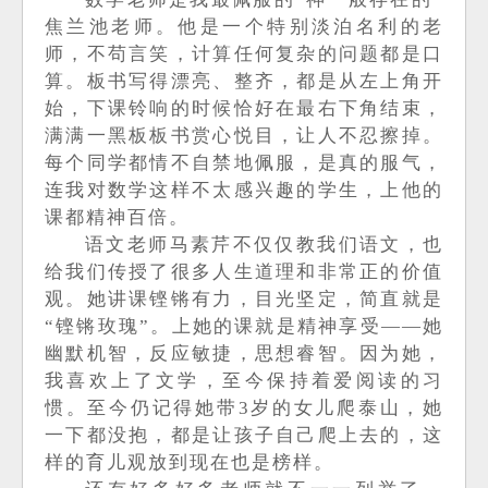
焦兰池老师
。他是一个特别淡泊名利的老
师，不苟言笑，计算任何复杂的问题都是口
算。板书写得漂亮、整齐，都是从左上角开
始，下课铃响的时候恰好在最右下角结束，
满满一黑板板书赏心悦目，让人不忍擦掉。
每个同学都情不自禁地佩服，是真的服气，
连我对数学这样不太感兴趣的学生，上他的
课都精神百倍。
语文老师马素芹不仅仅教我们语文，也
给我们传授了很多人生道理和非常正的价值
观。她讲课铿锵有力，目光坚定，简直就是
“铿锵玫瑰”
。上她的课就是精神享受
——
她
幽默机智，反应敏捷，思想睿智。因为她，
我喜欢上了文学，至今保持着爱阅读的习
惯。至今仍记得她带
3岁的女儿爬泰山，她
一
下都没抱，都是让孩子自己爬上去的，这
样的育儿观放到现在也是榜样。