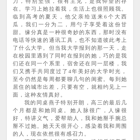
力，特别坚强，很有主见，是我仰望的存
在。学习上她拉着我，生活上也很照顾我。
临到高考的夏天，他父亲给送来
6个大西
瓜，我们一分为二，用勺子享受着这份甘
甜。缘分真是一种很奇妙的东西，那时没有
电话等快速的
通讯工具，也不知道彼此考上
了什么大学。但当我大学报到的那一天，走
在校园里遇到了同时在报到的她，巧的是我
们还在同一个系里，宿舍还在同一层楼，我
们又携手共同度过了
4年美好的大学时光，
至今仍然是每周都要聊几句的闺蜜
。每到她
居住的城市出差，只要有空，就相约见上一
面，这种友情真好。
我的同桌燕子特别开朗，高三的最后几
个月都是和她同桌。她人脉很广，人缘很
好，特讲义气，爱帮助人，我和她掰手腕总
掰不过她。她天天很开心，感染着我和周围
的人，现在依然很有感召力。