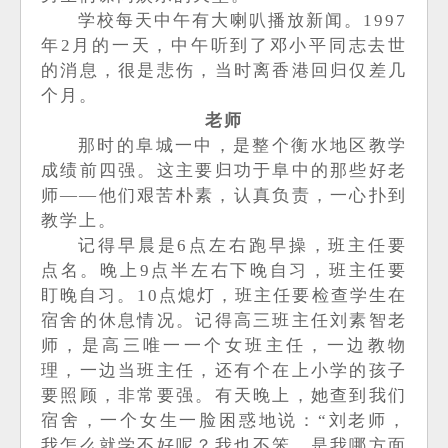
学校每天中午有大喇叭播放新闻。
1997
年2月的一天，中午听到了邓小平
同志去世
的消息，很是悲伤，当时离香港回归仅差几
个月。
老师
那时的阜城一中，是整个衡水地区教学
成绩前四强。这主要归功于阜中的那些好老
师
——
他们艰苦朴素，认真负责，一心扑到
教学上。
记得早晨是
6点左右跑早操，班主任要
点名
。晚上
9点半左右下晚自习，班主任要
盯晚自习
。
10点熄灯，班主任要检查
学生在
宿舍的休息情况。记得高三班主任刘素智老
师，是高三唯一一个女班主任，一边教物
理，一边当班主任，还有个在上小学的孩子
要照顾，非常要强。有天晚上，她查到我们
宿舍，一个女生一脸困惑地说：
“刘老师，
我怎么就学不好呢
？我也不笨，是我哪方面