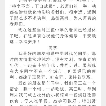
还有好多好多老师就不一一列举了。
“桃李不言，下自成蹊”，老师们的一举一动
都在潜移默化
地影响着我们。很幸运，遇到
了那么多不求功利、品德高尚、为人师表的
老师们。
现在这些当时正值中年的老师已经退休
了吧。在这里衷心祝他们身体健康，平安顺
遂，幸福安康！
同学
我最好的朋友都是中学时代的同学。那
时的友情非常地纯粹，没有功利。在青春的
年代，一起奋斗的年代，共同走过。虽然现
在大多同学不在一个城市，但因通讯的便
利，都建了班级群、好友群，保持着联系。
最好的朋友是车同学，我们高三在一个
宿舍，睡一个铺，一起吃饭。高三时，每到
周末我们就去校外的小餐馆点一份焖饼改善
伙食，每人吃半份。她学习很好，特别努