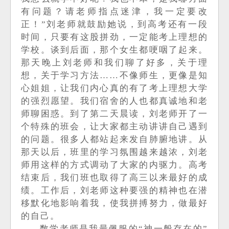
有问题？请老师指点迷津，我一定要改
正！
”刘老师就鼓励她说，到高考还有一段
时间，只要有这股拼劲，一定能考上理想的
学校
。谈到后面，那个女生都哽咽了起来。
那天晚上刘老师和我们聊了好多，关于理
想，关于学习方法
……
不像师生，更像是知
心姐姐，让我们内心真的有了考上理想大学
的强烈愿望。我们宿舍的人也都真诚地和老
师聊困惑。到了第二天晨读，刘老师开了一
个特殊的班会，让大家都主动讲讲自己遇到
的问题。很多人都站起来发自肺腑地讲。从
那天以后，班里的学习氛围越来越浓，刘老
师用这样的方式调动了大家的内驱力。高考
结束后，我们班也取得了高三以来最好的成
绩。工作后，刘老师这种要强的精神也在潜
移默化地影响着我，使我拼搏努力，做最好
的自己。
数学老师是我最佩服的
“神一般存在的”