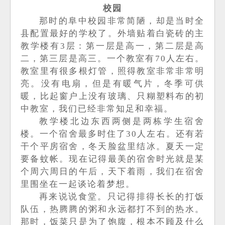
校园
那时的阜中校园非常简陋，却是当时全
县配置最好的学校了。外墙贴着白瓷砖的主
教学楼有
3层
：第一层是高一，第二层是高
二，第三层是高三。一个教室有
70人左右
。
教室里有很多根灯管，照得教室非常非常明
亮。没有电扇，但是有暖气片，冬季可供
暖，比起窗户上没有玻璃、只糊塑料布的初
中教室，我们已经非常知足和幸福。
教学楼北边东西两侧是两栋学生宿舍
楼。一个宿舍最多时住了
30人左右
。还有若
干个平房宿舍，冬天脸盆里结冰。夏天一定
要备蚊帐。现在记得最美的宿舍时光就是某
个周六周日的午后，天下着雨，我们在宿舍
里围坐在一起谈论着梦想。
再来说说食堂。只记得排得长长的打饭
队伍，热腾腾的粥和永远都打不到的热水。
那时，饭菜只是为了饱腹，根本不顾及什么