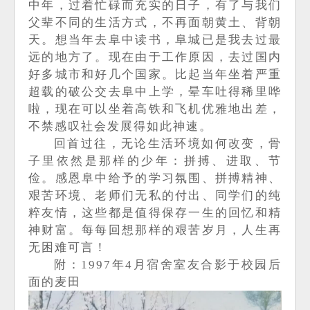
中年，过着忙碌而充实的日子，有了与我们
父辈不同的生活方式，不再面朝黄土、背朝
天。想当年去阜中读书，
阜城已是我去过最
远的地方了。现在由于工作原因，去过国内
好多城市和好几个国家。比起当年坐着严重
超载的破公交去阜中上学，晕车吐得稀里哗
啦，现在可以坐着高铁和飞机优雅地出差，
不禁感叹社会发展得如此神速。
回首过往，无论生活环境如何改变，骨
子里依然是那样的少年：拼搏、进取、节
俭。感恩阜中给予的学习氛围、拼搏精神、
艰苦环境、老师们无私的付出、同学们的纯
粹友情，这些都是值得保存一生的回忆和精
神财富。每每回想那样的艰苦岁月，人生再
无困难可言！
附：1997年4月宿舍室友合影于校园后
面的麦田