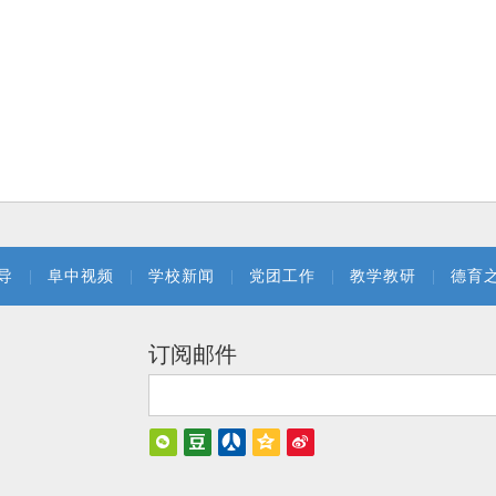
导
|
阜中视频
|
学校新闻
|
党团工作
|
教学教研
|
德育
订阅邮件