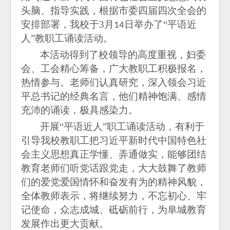
头脑、指导实践，根据市委四届四次全会的
安排部署，我校于
3
月
日举办了“平语近
14
人”教职工诵读活动。
本活动得到了校领导的高度重视，妇委
会、工会精心筹备，广大教职工积极报名，
热情参与。老师们认真研究，深入领会习近
平总书记的经典名言，他们精神饱满、感情
充沛的诵读，极具感染力。
开展
“平语近人”职工诵读活动，有利于
引导我校教职工把习近平新时代中国特色社
会主义思想真正学懂、弄通做实，能够团结
教育老师们听党话跟党走，大大鼓舞了教师
们的爱党爱国情怀和奋发有为的精神风貌，
全体教师表示，将继续努力，不忘初心、牢
记使命，众志成城、砥砺前行，为阜城教育
发展作出更大贡献。