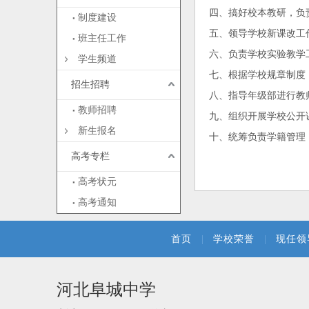
四、搞好校本教研，负
制度建设
五、领导学校新课改工
班主任工作
六、负责学校实验教学
学生频道
七、根据学校规章制度
招生招聘
八、指导年级部进行教
教师招聘
九、组织开展学校公开
新生报名
十、统筹负责学籍管理
高考专栏
高考状元
高考通知
首页
|
学校荣誉
|
现任领
河北阜城中学