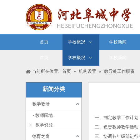
首页
学校概况
学校新闻
首页
学校概况
学校新闻
当前所在位置:
首页
»
机构设置
»
教导处工作职责
新闻分类
教学教研
["wechat","weibo","qzon
教师园地
一、制定教学工作计划
教学资源
二、负责教师教学活动
德育之窗
三、协调各年级部进行