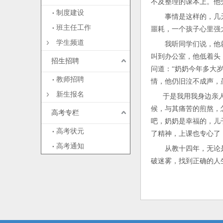
不及整理的课本上。他
制度建设
事情是这样的，几天前
班主任工作
噩耗，一个孩子心里强
学生频道
我听同学们说，他就这
叫到办公室，他低着头
招生招聘
问道：“奶奶今年多大
教师招聘
情，他仍旧泣不成声，
新生报名
于是我用我身边亲人的
候，与其痛苦的煎熬，
高考专栏
吧，奶奶是幸福的，儿
高考状元
了精神，上课也专心了
高考通知
从教十四年，无论是作
破迷雾，找到正确的人