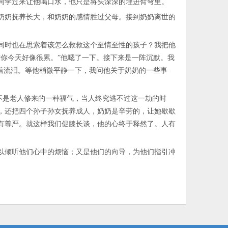
同学过来让他喝口水，他只是将头深深的埋进臂弯里。
奶抚养长大，和奶奶的感情胜过父母。接到奶奶离世的
时也在思索着该怎么救救这个至情至性的孩子？我把他
你今天好像很累。”他嗯了一下。接下来是一阵沉默。我
着流泪。等他稍微平静一下，我问他关于奶奶的一些事
是老人修来的一种福气，当人终究逃不过这一劫的时
，还把四个孙子孙女抚养成人，奶奶是辛劳的，让她歇歇
有尊严。就这样我们促膝长谈，他的心终于释然了。人有
倾听他们心中的烦恼；又是他们的向导，为他们指引冲