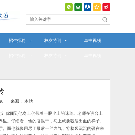
搜索
招生招聘
校友特刊
阜中视频
招生招聘
校友特刊
阜中视频
岭
-26 来源：
本站
让你闻到他身上仍带着一股尘土的味道。老师在讲台上
界里。仔细看，他的唇很干，马上就要破裂出血的样子。
厅。而他就像用尽了最后一丝力气，将脑袋沉沉的砸在来