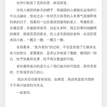
伙伴们制造了花田街景、鲜花群落。
没有人能拒绝春天的赠予，再顽固的心都能在这场穿行
中点点融化，曾在过去一冬经历大风雪的人有勇气迎接即将
到来的日子。我看到一位拄着双拐瘦弱的老人，弯腰驼背，
步履迟缓，衣服脏得发亮，抬起头来时，我正好看到他黝黑
的微笑，摇摇晃晃回家去。街上皮毛斑驳的老狗，在花田里
来回小跑，一圈又一圈。一圈又一圈。
在我看来，“复兴老街”的过程，不但是发掘了它极具生
命力的部分，更重要的，是承认并收留了颓败、脆弱的一部
分，给予热量和支撑，给予再次繁盛的可能。
老街最终振兴的是什么？我们振兴的可能是，那些苍老
的、打算放弃自己的心。
我从未尝试要变得深刻。如果是，那必然是因为我终
于不再计较得到与失去。
一如老街。