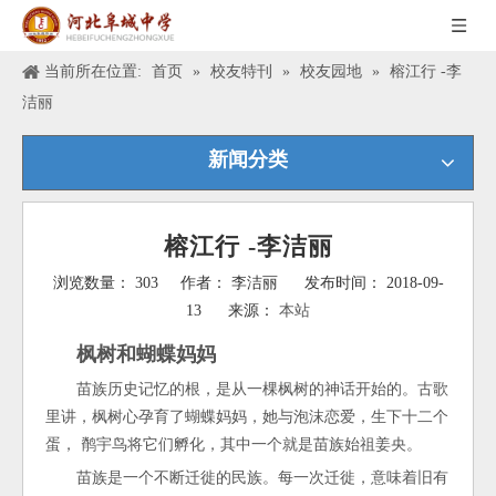
当前所在位置:
首页
»
校友特刊
»
校友园地
»
榕江行 -李
洁丽
新闻分类
榕江行 -李洁丽
浏览数量：
303
作者： 李洁丽 发布时间： 2018-09-
13 来源：
本站
["wechat","weibo","qzone","douban","email"]
枫树和蝴蝶妈妈
苗族历史记忆的根，是从一棵枫树的神话开始的。古歌
里讲，枫树心孕育了蝴蝶妈妈，她与泡沫恋爱，生下十二个
蛋， 鹡宇鸟将它们孵化，其中一个就是苗族始祖姜央。
苗族是一个不断迁徙的民族。每一次迁徙，意味着旧有