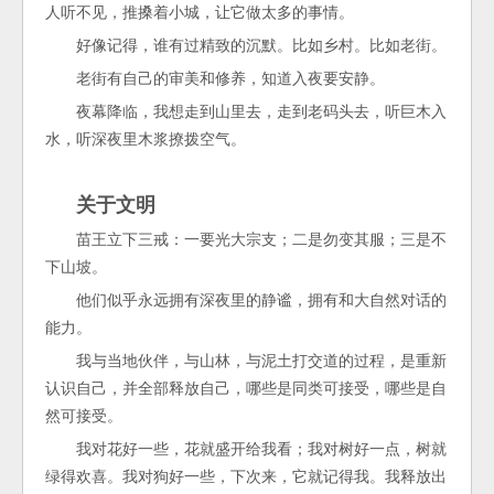
人听不见，推搡着小城，让它做太多的事情。
好像记得，谁有过精致的沉默。比如乡村。比如老街。
老街有自己的审美和修养，知道入夜要安静。
夜幕降临，我想走到山里去，走到老码头去，听巨木入
水，听深夜里木浆撩拨空气。
关于文明
苗王立下三戒：一要光大宗支；二是勿变其服；三是不
下山坡。
他们似乎永远拥有深夜里的静谧，拥有和大自然对话的
能力。
我与当地伙伴，与山林，与泥土打交道的过程，是重新
认识自己，并全部释放自己，哪些是同类可接受，哪些是自
然可接受。
我对花好一些，花就盛开给我看；我对树好一点，树就
绿得欢喜。我对狗好一些，下次来，它就记得我。我释放出