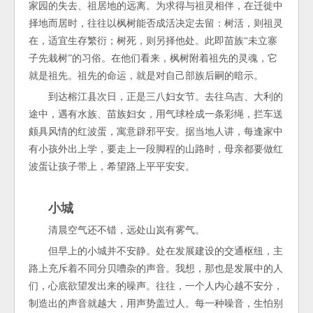
家园的失去、祖居地的远离。为求得与祖灵相伴，在迁徙中
择地而居时，往往以枫树能否成活决定去留：树活，则祖灵
在，适宜生存繁衍；树死，则另择他处。此即苗族“未立寨
子先栽树”的习俗。在他们看来，枫树附着祖先的灵魂，它
就是祖先。祖先的命运，就是对自己部族后嗣的暗示。
到达榕江县次日，正是三八妇女节。去往乌吉、大利的
途中，遇有水族、苗族妇女，用气球栓成一条彩绳，拦车送
颇具风情的红波蛋，寓意辟邪平安。据当地人讲，每逢家中
有小孩外出上学，要走上一段脚程的山路时，母亲都要做红
波蛋让孩子带上，希望路上平平安安。
小城
清晨空气还不错，远处山岚有雾气。
但早上的小城并不安静。处在发展建设的交通枢纽，主
路上充斥着不同分贝嘈杂的声音。我想，那也是发展中的人
们，心底欲望发出来的噪声。往往，一个人内心越不安分，
制造出的声音就越大，用声势盖过人。每一种噪音，生怕别